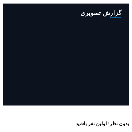
گزارش تصویری
روایت حضور مرکز زنان و خانواده شهرداری تهران در «جاماندگان
اربعین»
بدون نظر! اولین نفر باشید