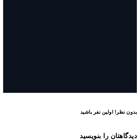
روایت حضور مرکز زنان و خانواده شهرداری تهران در «جاماندگان
اربعین»
بدون نظر! اولین نفر باشید
دیدگاهتان را بنویسید