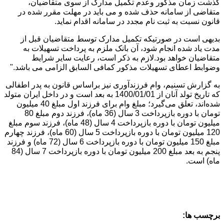
گذشت زمان مذکور وعدم تکمیل مدارک از سوی متقاضیان،
متقاضی از سامانه حذف شده و می باید در مهلت مقرر شده در
قانون نسبت به ثبت نام مجدد در سامانه اقدام نماید.
بدیهی است در صورتیکه تکمیل مدارک توسط متقاضیان قبل از
مدت یاد شده انجام شود، آن بانک ملزم به پرداخت تسهیلات به
متقاضیان خواهد بود.لازم به ذکر است، رعایت سایر شرایط
وضوابط اعطای تسهیلات مذکور کمافی السابق الزامی می باشد."
به گزارش تسنیم، وام فرزندآوری نیز براساس قانون به پدر اطفالی
که تاریخ تولد آنان از 1400/01/01 به بعد است و در داخل ایران متولد
شده‌اند، تعلق می‌گیرد؛ مبلغ وام برای فرزند اول مبلغ 40 میلیون
تومان با دوره بازپرداخت 3 سال (36 ماه)، فرزند دوم مبلغ 80
میلیون تومان با دوره بازپرداخت 4 سال (48 ماه)، فرزند سوم مبلغ
120 میلیون تومان با دوره بازپرداخت 5 سال (60 ماه)، فرزند چهارم
مبلغ 150 میلیون تومان با دوره بازپرداخت 6 سال (72 ماه) و فرزند
پنجم به بعد مبلغ 200 میلیون تومان با دوره بازپرداخت 7 سال (84
ماه) است.
برچسب ها: